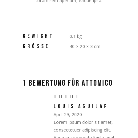
totam rem aperiam, eaque ipsa.
GEWICHT
0.1 kg
GRÖSSE
40 × 20 × 3 cm
1 BEWERTUNG FÜR
ATTOMICO
LOUIS AGUILAR
–
April 29, 2020
Lorem ipsum dolor sit amet,
consectetuer adipiscing elit.
Aenean commodo ligula eget