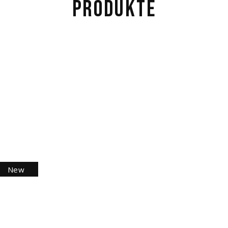
PRODUKTE
$
35.00
Add to wishlist
New
$
18.00