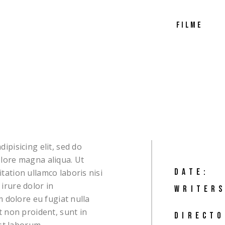
FILME
ipisicing elit, sed do
olore magna aliqua. Ut
DATE:
tation ullamco laboris nisi
irure dolor in
WRITERS
m dolore eu fugiat nulla
t non proident, sunt in
DIRECTO