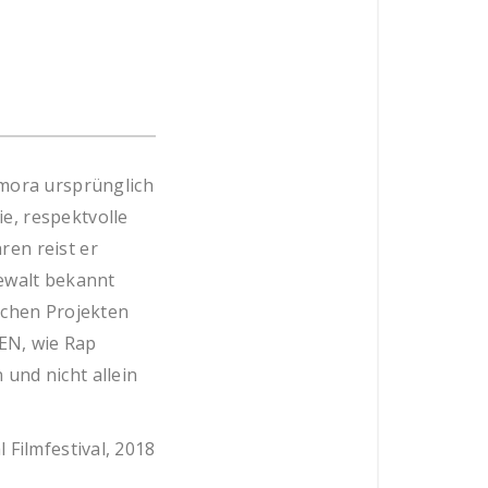
amora ursprünglich
e, respektvolle
ren reist er
Gewalt bekannt
ichen Projekten
TEN, wie Rap
und nicht allein
 Filmfestival, 2018